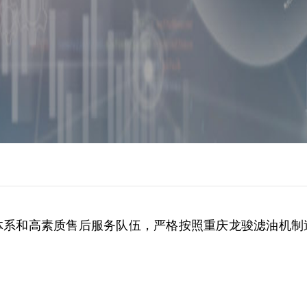
体系和高素质售后服务队伍，严格按照重庆龙骏滤油机制