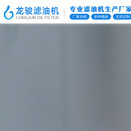
专业滤油机生产厂
厂家自销
多种规格
支持定制